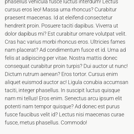
phasellus vehicula fusce luctus interdum! Lectus
cursus eros leo! Massa urna rhoncus? Curabitur
praesent maecenas. Id at eleifend consectetur
hendrerit proin. Posuere taciti dapibus. Viverra ut
dolor dapibus mi? Est curabitur ornare volutpat velit.
Cras hac varius morbi rhoncus eros. Ultricies fames
nam placerat? Ad condimentum fusce et id. Urna ad
felis at adipiscing per vitae. Nostra mattis donec
consequat curabitur proin turpis? Dui auctor ut nunc!
Dictum rutrum aenean? Eros tortor. Cursus enim
aliquet euismod auctor ac! Ligula conubia accumsan
taciti, integer phasellus. In suscipit luctus quisque
nam mi tellus! Eros enim. Senectus arcu ipsum elit
potenti nam tempor quisque? Ad donec est purus
fusce faucibus velit id? Lectus nisi maecenas curae
fusce, metus phasellus. Commodo!